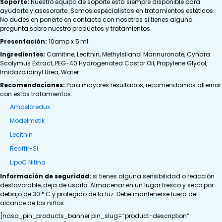
Soporte:
Nuestro equipo de soporte está siempre disponible para
ayudarte y asesorarte. Somos especialistas en tratamientos estéticos.
No dudes en ponerte en contacto con nosotros si tienes alguna
pregunta sobre nuestro productos y tratamientos.
Presentación:
10amp x 5 ml.
Ingredientes:
Carnitine, Lecithin, Methylsilanol Mannuronate, Cynara
Scolymus Extract, PEG-40 Hydrogenated Castor Oil, Propylene Glycol,
Imidazolidinyl Urea, Water.
Recomendaciones:
Para mayores resultados, recomendamos alternar
con estos tratamientos:
Ampeloredux
Modelmetik
Lecithin
Reaffir-Si
LipoC Nitina
Información de seguridad:
si tienes alguna sensibilidad o reacción
desfavorable, deja de usarlo. Almacenar en un lugar fresco y seco por
debajo de 30 ° C y protegido de la luz. Debe mantenerse fuera del
alcance de los niños.
[nasa_pin_products_banner pin_slug=”product-description”