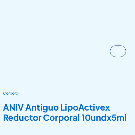
Ir
al
contenido
Corporal
ANIV Antiguo LipoActivex
Reductor Corporal 10undx5ml