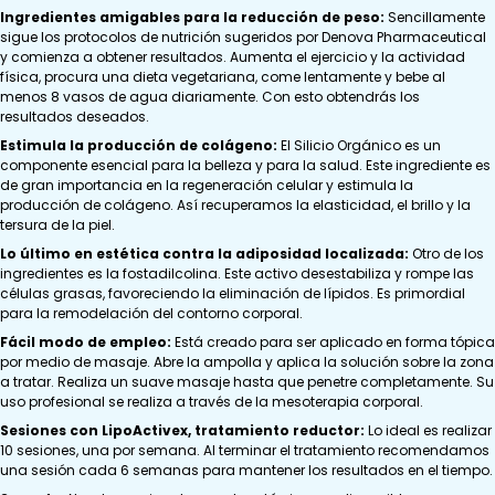
Ingredientes amigables para la reducción de peso:
Sencillamente
sigue los protocolos de nutrición sugeridos por Denova Pharmaceutical
y comienza a obtener resultados. Aumenta el ejercicio y la actividad
física, procura una dieta vegetariana, come lentamente y bebe al
menos 8 vasos de agua diariamente. Con esto obtendrás los
resultados deseados.
Estimula la producción de colágeno:
El Silicio Orgánico es un
componente esencial para la belleza y para la salud. Este ingrediente es
de gran importancia en la regeneración celular y estimula la
producción de colágeno. Así recuperamos la elasticidad, el brillo y la
tersura de la piel.
Lo último en estética contra la adiposidad localizada:
Otro de los
ingredientes es la fostadilcolina. Este activo desestabiliza y rompe las
células grasas, favoreciendo la eliminación de lípidos. Es primordial
para la remodelación del contorno corporal.
Fácil modo de empleo:
Está creado para ser aplicado en forma tópica
por medio de masaje. Abre la ampolla y aplica la solución sobre la zona
a tratar. Realiza un suave masaje hasta que penetre completamente. Su
uso profesional se realiza a través de la mesoterapia corporal.
Sesiones con LipoActivex, tratamiento reductor:
Lo ideal es realizar
10 sesiones, una por semana. Al terminar el tratamiento recomendamos
una sesión cada 6 semanas para mantener los resultados en el tiempo.