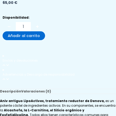
65,00
€
ANIV
Disponibilidad:
Antiguo
LipoActivex
Reductor
Añadir al carrito
Corporal
10undx5ml
cantidad
Envíos y devoluciones
Advertencias y Descargo de responsabilidad
Descripción
Valoraciones (0)
Aniv antiguo LipoActivex, tratamiento reductor de Denova,
es un
potente cóctel de ingredientes activos. En su componentes, se encuentra
la
Alcachofa, la L-Carnitina, el Silicio orgánico y
Fosfatidilcolina.
Todos ellos tienen características comunes para