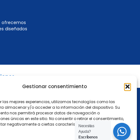
te ofrecemos
es diseñados
ciones
Gestionar consentimiento
er las mejores experiencias, utilizamos tecnologías como las
ra almacenar y/o acceder a la información del dispositivo. Su
ento nos permitirá procesar datos de navegación o
iones únicas en este sitio. No consentir o retirar el consentimiento,
tar negativamente a ciertas características y funciones.
Necesitas
Ayuda?
Escríbenos