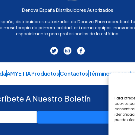
Denova España Distribuidores Autorizados
spaña, distribuidores autorizados de Denova Pharmaceutical, 
e mesoterapia de primera calidad, así como equipos innovador
especialmente para profesionales de la estética.
T
I
F
w
n
a
i
s
c
t
t
e
t
a
b
e
g
o
da
AMYET IA
Productos
Contactos
Términos y condi
r
r
o
a
k
m
-
f
ríbete A Nuestro Boletín
Para ofrec
cookies pa
consentimi
identificac
Subscribe
puede afec