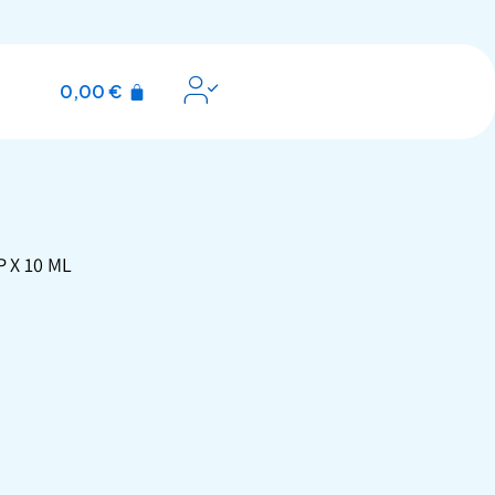
0,00
€
 X 10 ML