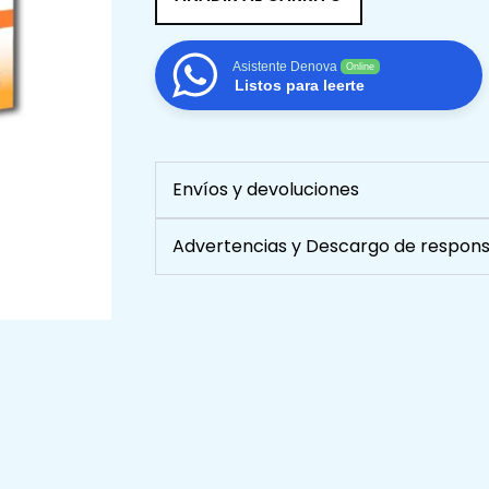
X
10
ML
Asistente Denova
Online
cantidad
Listos para leerte
Envíos y devoluciones
Advertencias y Descargo de respons