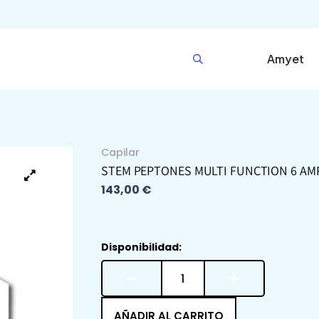
Amyet
Capilar
STEM PEPTONES MULTI FUNCTION 6 AMP
143,00
€
STEM
Disponibilidad:
PEPTONES
Multi
Function
6
AÑADIR AL CARRITO
AMP