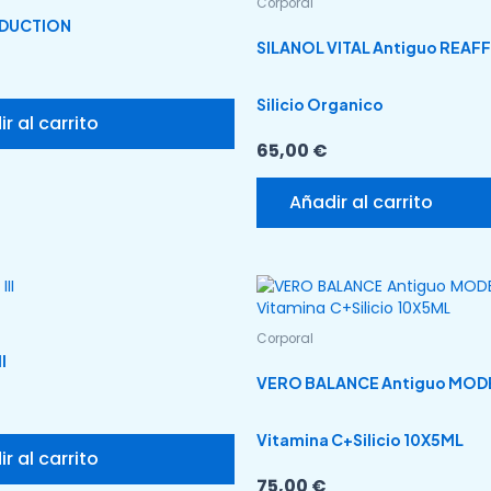
Corporal
DUCTION
SILANOL VITAL Antiguo REAFF
Silicio Organico
r al carrito
65,00
€
Añadir al carrito
Corporal
I
VERO BALANCE Antiguo MOD
Vitamina C+Silicio 10X5ML
r al carrito
75,00
€