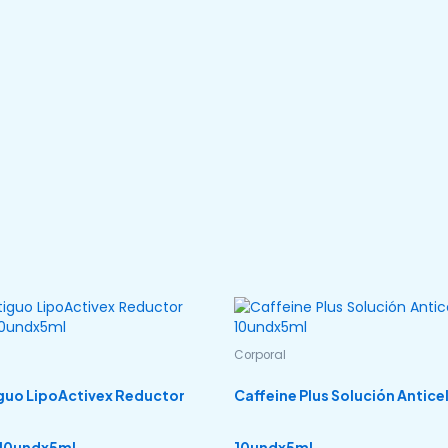
Corporal
guo LipoActivex Reductor
Caffeine Plus Solución Anticel
 10undx5ml
10undx5ml