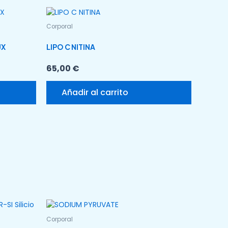
Corporal
UX
LIPO C NITINA
65,00
€
Añadir al carrito
Corporal