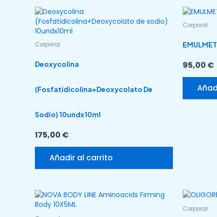
Corporal
EMULMETI
Corporal
Deoxycolina
95,00
€
Añadi
(Fosfatidicolina+Deoxycolato De
Sodio) 10undx10ml
175,00
€
Añadir al carrito
Corporal