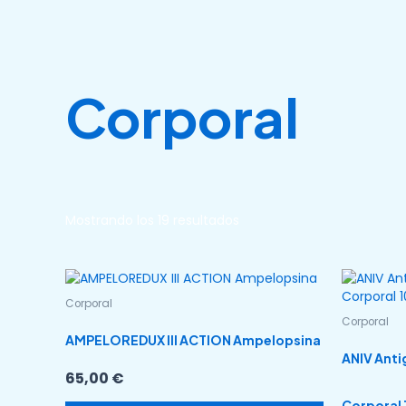
Ir
al
contenido
Corporal
Mostrando los 19 resultados
Corporal
Corporal
AMPELOREDUX III ACTION Ampelopsina
ANIV Anti
65,00
€
Corporal