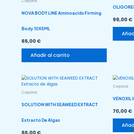
Corporal
OLIGORE
NOVA BODY LINE Aminoacids Firming
99,00
€
Body 10X5ML
Añadi
65,00
€
Añadir al carrito
Corporal
Corporal
VENOXIL II
SOLUTION WITH SEAWEED EXTRACT
70,00
€
Extracto De Algas
Añadi
65,00
€