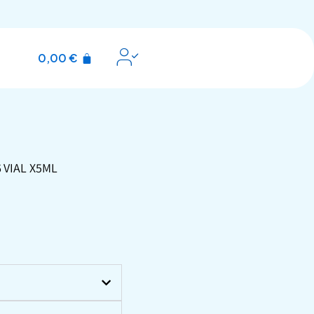
0,00
€
 VIAL X5ML