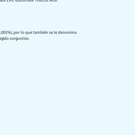
 Zinc Gluconate Thioctic Acid.
0,001%), por lo que también se le denomina
ejido conjuntivo.