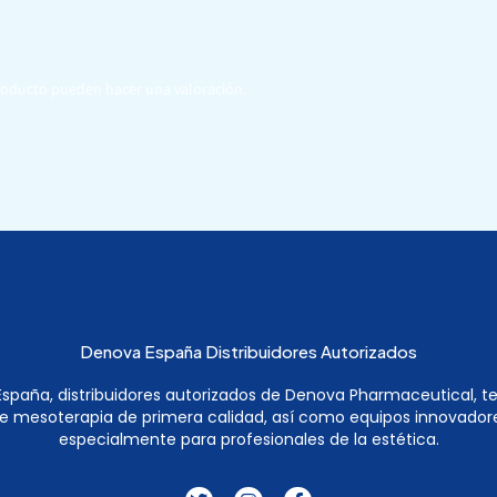
roducto pueden hacer una valoración.
Denova España Distribuidores Autorizados
spaña, distribuidores autorizados de Denova Pharmaceutical, 
e mesoterapia de primera calidad, así como equipos innovador
especialmente para profesionales de la estética.
T
I
F