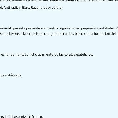
anocobalamin Magnesium Gluconate Manganese Gluconate Copper Gluconate
d, Anti radical libre, Regenerador celular.
un mineral que está presente en nuestro organismo en pequeñas cantidades (
ue favorece la síntesis de colágeno lo cual es básico en la formación del t
 y es fundamental en el crecimiento de las células epiteliales.
s y alérgicos.
enzimáticas a nivel dérmico.