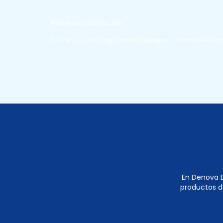
No hay valoraciones aún.
Solo los usuarios registrados que hayan comprado este p
En Denova E
productos d