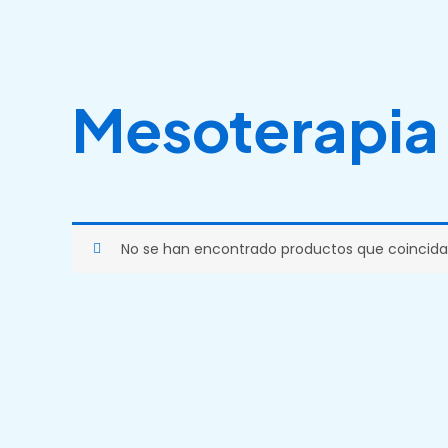
Ir
al
contenido
Mesoterapia
No se han encontrado productos que coincidan