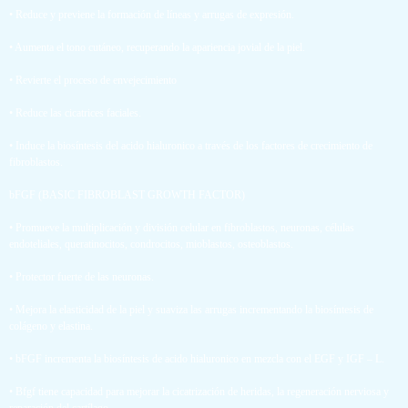
• Reduce y previene la formación de líneas y arrugas de expresión.
• Aumenta el tono cutáneo, recuperando la apariencia jovial de la piel.
• Revierte el proceso de envejecimiento
• Reduce las cicatrices faciales.
• Induce la biosíntesis del acido hialuronico a través de los factores de crecimiento de
fibroblastos.
bFGF (BASIC FIBROBLAST GROWTH FACTOR)
• Promueve la multiplicación y división celular en fibroblastos, neuronas, células
endoteliales, queratinocitos, condrocitos, mioblastos, osteoblastos.
• Protector fuerte de las neuronas.
• Mejora la elasticidad de la piel y suaviza las arrugas incrementando la biosíntesis de
colágeno y elastina.
• bFGF incrementa la biosíntesis de acido hialuronico en mezcla con el EGF y IGF – L.
• Bfgf tiene capacidad para mejorar la cicatrización de heridas, la regeneración nerviosa y