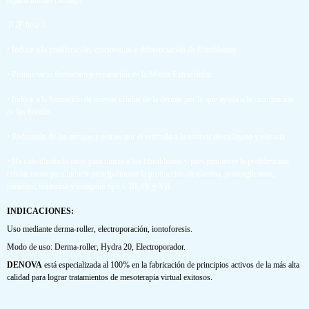
reparación del cartílago.
TGF-beta 3.
• Induce a la proliferación, crecimiento y diferenciación de fibroblastos.
• Promueve la formación y reparación de la Matriz Extracelular.
• Induce a la formación de nuevas células de la dermis por lo que ayuda a la cicatrización
de las heridas.
• Reducción de las arrugas y estrías por el estimulo a la síntesis de colágeno y elastina.
• Ha sido diseñado tanto para unirse a los fibroblastos y para promover la proliferación
celular como para inducir principalmente la producción de elastina, proteoglicanos,
laminina, tenascina y colágeno tipo I, III, IV y VII
INDICACIONES:
Uso mediante derma-roller, electroporación, iontoforesis.
Modo de uso: Derma-roller, Hydra 20, Electroporador.
DENOVA
está especializada al 100% en la fabricación de principios activos de la más alta
calidad para lograr tratamientos de mesoterapia virtual exitosos.