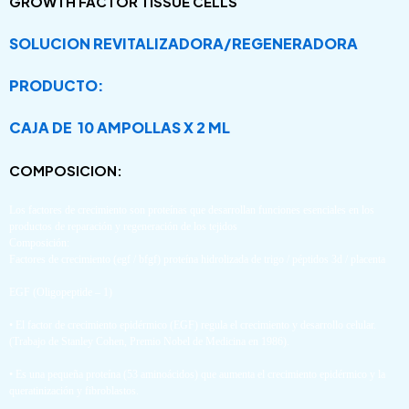
GROWTH FACTOR
TISSUE CELLS
SOLUCION REVITALIZADORA/REGENERADORA
PRODUCTO:
CAJA DE 10 AMPOLLAS X 2 ML
COMPOSICION:
Los factores de crecimiento son proteínas que desarrollan funciones esenciales en los
productos de reparación y regeneración de los tejidos
Composición:
Factores de crecimiento (egf / bfgf) proteína hidrolizada de trigo / péptidos 3d / placenta
EGF (Oligopeptide – 1)
• El factor de crecimiento epidérmico (EGF) regula el crecimiento y desarrollo celular.
(Trabajo de Stanley Cohen, Premio Nobel de Medicina en 1986).
• Es una pequeña proteína (53 aminoácidos) que aumenta el crecimiento epidérmico y la
queratinización y fibroblastos.