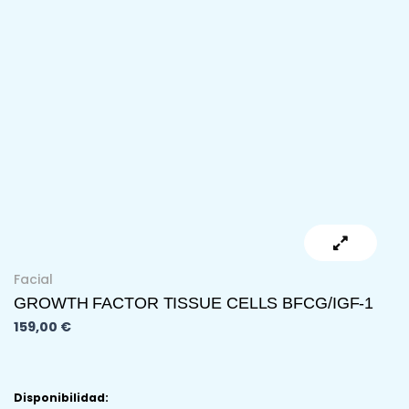
Ir
al
contenido
Facial
GROWTH FACTOR TISSUE CELLS BFCG/IGF-1
159,00
€
GROWTH
Disponibilidad: