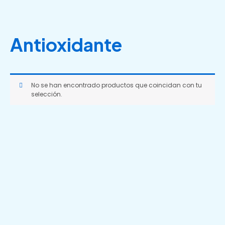
Ir
al
contenido
Antioxidante
No se han encontrado productos que coincidan con tu
selección.