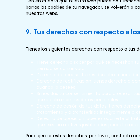
Ten en cuenta que nuestra web puede no funcionar 
borras las cookies de tu navegador, se volverán a c
nuestras webs.
9. Tus derechos con respecto a lo
Tienes los siguientes derechos con respecto a tus d
Tiene derecho a saber por qué se necesitan tu
tiempo se conservarán.
Derecho de acceso: tienes derecho a acceder
Derecho de rectificación: tienes derecho a comp
cuando lo desees.
Si nos das tu consentimiento para procesar tu
que se eliminen tus datos personales.
Derecho de cesión de tus datos: tienes derecho 
tratamiento y a transferirlos íntegramente a o
Derecho de oposición: puedes oponerte al tra
que existan motivos justificados para el proce
Para ejercer estos derechos, por favor, contacta con