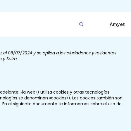
Amyet
Consent
Consent
Consent
Consent
Consent
Consent
Consent
Consent
Consent
Consent
Consent
Consent
Consent
Consent
Estadíst
Marketi
to
to
to
to
to
to
to
to
to
to
to
to
to
to
ez el 08/07/2024 y se aplica a los ciudadanos y residentes
service
service
service
service
service
service
service
service
service
service
service
service
service
service
 y Suiza.
woocomm
elementor
google-
wordpress
sourcebus
google-
all-
litespeed
google-
youtube
facebook
twitter
whatsapp
varios
recaptcha
js
analytics
in-
fonts
one-
wp-
migration
adelante: «la web») utiliza cookies y otras tecnologías
nologías se denominan «cookies»). Las cookies también son
. En el siguiente documento te informamos sobre el uso de