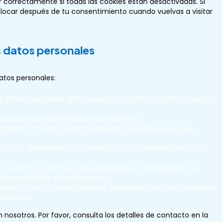
correctamente si todas las cookies están desactivadas. Si
olocar después de tu consentimiento cuando vuelvas a visitar
s datos personales
atos personales:
s datos personales, qué sucederá con ellos y durante cuánto
 a tus datos personales que conocemos.
letar, rectificar, borrar o bloquear tus datos personales
s datos, tienes derecho a revocar dicho consentimiento y a
a solicitar todos tus datos personales al responsable del
tro responsable del tratamiento.
tamiento de tus datos. Nosotros cumplimos con esto, a menos
samiento.
 nosotros. Por favor, consulta los detalles de contacto en la