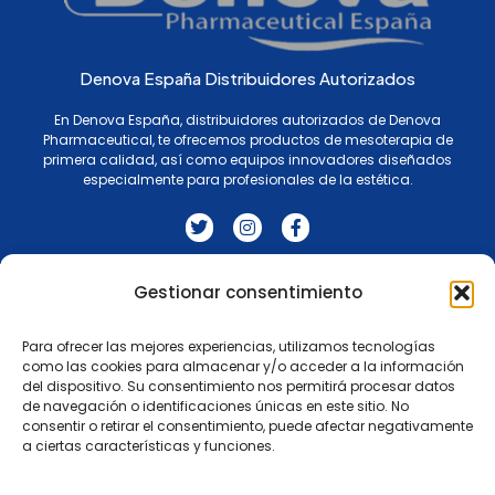
Denova España Distribuidores Autorizados
En Denova España, distribuidores autorizados de Denova
Pharmaceutical, te ofrecemos productos de mesoterapia de
primera calidad, así como equipos innovadores diseñados
especialmente para profesionales de la estética.
T
I
F
w
n
a
i
s
c
t
t
e
t
a
b
Agenda
Gestionar consentimiento
AMYET IA
Productos
Contactos
e
g
o
Términos y condiciones
r
r
o
a
k
Para ofrecer las mejores experiencias, utilizamos tecnologías
m
-
como las cookies para almacenar y/o acceder a la información
f
Suscríbete A Nuestro Boletín
del dispositivo. Su consentimiento nos permitirá procesar datos
de navegación o identificaciones únicas en este sitio. No
consentir o retirar el consentimiento, puede afectar negativamente
a ciertas características y funciones.