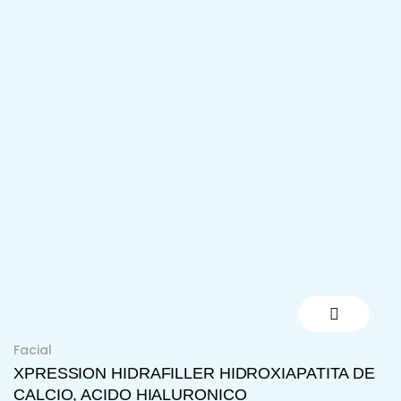
Ir
al
contenido
Facial
XPRESSION HIDRAFILLER HIDROXIAPATITA DE
CALCIO, ACIDO HIALURONICO