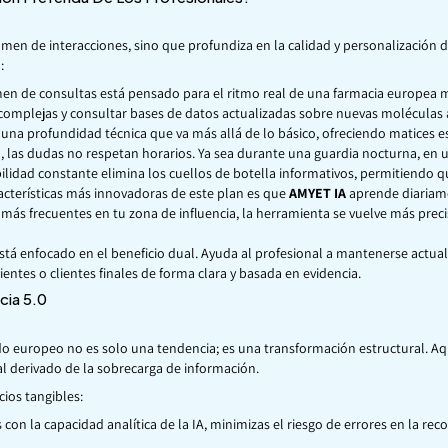
men de interacciones, sino que profundiza en la calidad y personalización d
:
en de consultas está pensado para el ritmo real de una farmacia europea m
 complejas y consultar bases de datos actualizadas sobre nuevas molécula
una profundidad técnica que va más allá de lo básico, ofreciendo matices es
d, las dudas no respetan horarios. Ya sea durante una guardia nocturna, en
ibilidad constante elimina los cuellos de botella informativos, permitiendo
acterísticas más innovadoras de este plan es que
AMYET IA
aprende diariame
s más frecuentes en tu zona de influencia, la herramienta se vuelve más preci
stá enfocado en el beneficio dual. Ayuda al profesional a mantenerse actua
entes o clientes finales de forma clara y basada en evidencia.
cia 5.0
rcado europeo no es solo una tendencia; es una transformación estructural.
al derivado de la sobrecarga de información.
cios tangibles:
os con la capacidad analítica de la IA, minimizas el riesgo de errores en la 