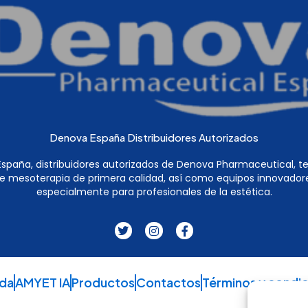
Denova España Distribuidores Autorizados
spaña, distribuidores autorizados de Denova Pharmaceutical, 
e mesoterapia de primera calidad, así como equipos innovador
especialmente para profesionales de la estética.
T
I
F
w
n
a
i
s
c
t
t
e
t
a
b
e
g
o
da
AMYET IA
Productos
Contactos
Términos y condi
r
r
o
a
k