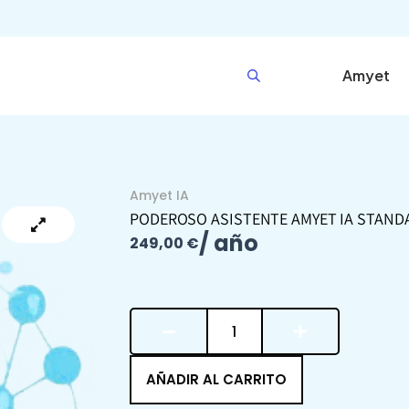
Amyet
Amyet IA
PODEROSO ASISTENTE AMYET IA STAND
/ año
249,00
€
Poderoso
Asistente
AMYET
IA
AÑADIR AL CARRITO
Standard
-