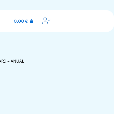
0,00
€
ARD – ANUAL