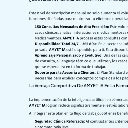
Este nivel de suscripción mensual no solo aumenta el volu
funciones diseñadas para maximizar tu eficiencia operativa
150 Consultas Mensuales de Alta Precisión:
Este volum
casos clínicos, analizar interacciones medicamentosas
Medicamentos).
AMYET IA
procesa estas consultas con 
Disponibilidad Total 24/7 – 365 días:
En el sector salu
privada,
AMYET IA
está disponible para ti. Esta dispon
Aprendizaje Personalizado y Evolutivo:
Una de las car
de consulta, el lenguaje técnico que utilizas y los caso
que se especializa en tu forma de trabajar.
Soporte para la Asesoría a Clientes:
El Plan Standard e
necesarias para explicar conceptos complejos a los paci
La Ventaja Competitiva De AMYET IA En La Farma
La implementación de la inteligencia artificial en el me
AMYET IA
logran reducir significativamente el estrés labor
Al integrar este plan en tu flujo de trabajo, obtienes benefi
Seguridad Clínica Reforzada:
Al contrastar tus criteri
sintomatología leve.