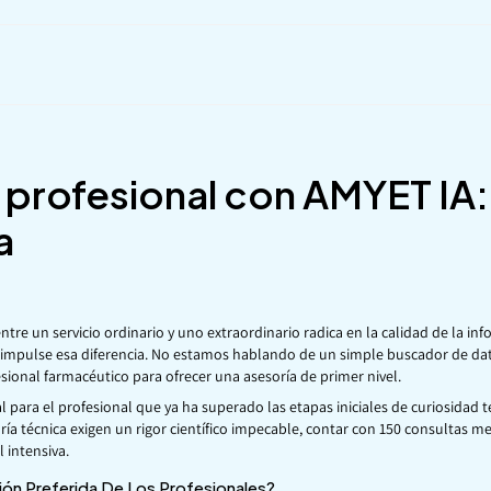
 profesional con AMYET IA:
a
entre un servicio ordinario y uno extraordinario radica en la calidad de la in
impulse esa diferencia. No estamos hablando de un simple buscador de datos;
esional farmacéutico para ofrecer una asesoría de primer nivel.
al para el profesional que ya ha superado las etapas iniciales de curiosidad
a técnica exigen un rigor científico impecable, contar con 150 consultas me
 intensiva.
ón Preferida De Los Profesionales?