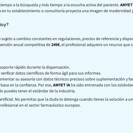
iempo a la búsqueda y más tiempo a la escucha activa del paciente.
AMYET 
ia en tu establecimiento o consultoría proyecta una imagen de modernidad 
 Hoy?
 sujeto a cambios constantes en regulaciones, precios de referencia y dispo
nversión anual competitiva de
249€
, el profesional adquiere un recurso que s
soporte rápido durante la dispensación.
erificar datos científicos de forma ágil para sus informes.
entar su asesoría con datos técnicos precisos sobre suplementación y fa
basa en la confianza. Por eso,
AMYET IA
ha sido entrenada con los estánda
do puedes tener el estándar de la industria.
rtificial. No permitas que la duda te detenga cuando tienes la solución a un c
 profesional en el sector farmacéutico europeo.