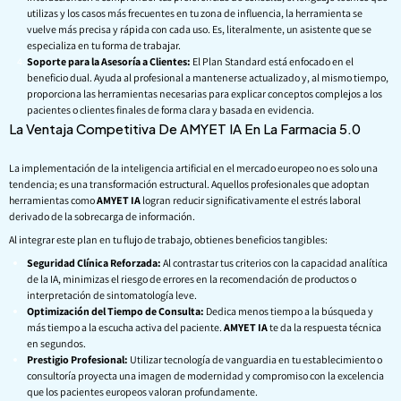
utilizas y los casos más frecuentes en tu zona de influencia, la herramienta se
vuelve más precisa y rápida con cada uso. Es, literalmente, un asistente que se
especializa en tu forma de trabajar.
Soporte para la Asesoría a Clientes:
El Plan Standard está enfocado en el
beneficio dual. Ayuda al profesional a mantenerse actualizado y, al mismo tiempo,
proporciona las herramientas necesarias para explicar conceptos complejos a los
pacientes o clientes finales de forma clara y basada en evidencia.
La Ventaja Competitiva De AMYET IA En La Farmacia 5.0
La implementación de la inteligencia artificial en el mercado europeo no es solo una
tendencia; es una transformación estructural. Aquellos profesionales que adoptan
herramientas como
AMYET IA
logran reducir significativamente el estrés laboral
derivado de la sobrecarga de información.
Al integrar este plan en tu flujo de trabajo, obtienes beneficios tangibles:
Seguridad Clínica Reforzada:
Al contrastar tus criterios con la capacidad analítica
de la IA, minimizas el riesgo de errores en la recomendación de productos o
interpretación de sintomatología leve.
Optimización del Tiempo de Consulta:
Dedica menos tiempo a la búsqueda y
más tiempo a la escucha activa del paciente.
AMYET IA
te da la respuesta técnica
en segundos.
Prestigio Profesional:
Utilizar tecnología de vanguardia en tu establecimiento o
consultoría proyecta una imagen de modernidad y compromiso con la excelencia
que los pacientes europeos valoran profundamente.