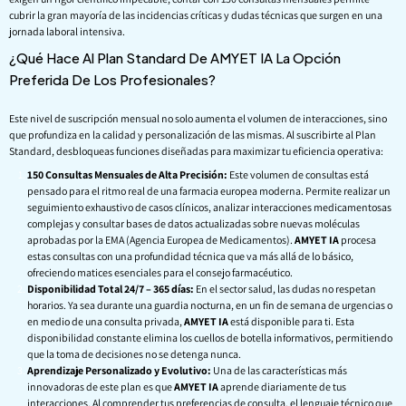
cubrir la gran mayoría de las incidencias críticas y dudas técnicas que surgen en una
jornada laboral intensiva.
¿Qué Hace Al Plan Standard De AMYET IA La Opción
Preferida De Los Profesionales?
Este nivel de suscripción mensual no solo aumenta el volumen de interacciones, sino
que profundiza en la calidad y personalización de las mismas. Al suscribirte al Plan
Standard, desbloqueas funciones diseñadas para maximizar tu eficiencia operativa:
150 Consultas Mensuales de Alta Precisión:
Este volumen de consultas está
pensado para el ritmo real de una farmacia europea moderna. Permite realizar un
seguimiento exhaustivo de casos clínicos, analizar interacciones medicamentosas
complejas y consultar bases de datos actualizadas sobre nuevas moléculas
aprobadas por la EMA (Agencia Europea de Medicamentos).
AMYET IA
procesa
estas consultas con una profundidad técnica que va más allá de lo básico,
ofreciendo matices esenciales para el consejo farmacéutico.
Disponibilidad Total 24/7 – 365 días:
En el sector salud, las dudas no respetan
horarios. Ya sea durante una guardia nocturna, en un fin de semana de urgencias o
en medio de una consulta privada,
AMYET IA
está disponible para ti. Esta
disponibilidad constante elimina los cuellos de botella informativos, permitiendo
que la toma de decisiones no se detenga nunca.
Aprendizaje Personalizado y Evolutivo:
Una de las características más
innovadoras de este plan es que
AMYET IA
aprende diariamente de tus
interacciones. Al comprender tus preferencias de consulta, el lenguaje técnico que