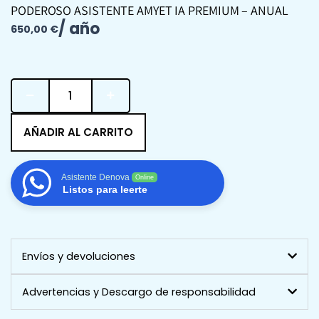
PODEROSO ASISTENTE AMYET IA PREMIUM – ANUAL
/ año
650,00
€
Poderoso
Asistente
AMYET
IA
AÑADIR AL CARRITO
Premium
-
Anual
Asistente Denova
Online
cantidad
Listos para leerte
Envíos y devoluciones
Advertencias y Descargo de responsabilidad