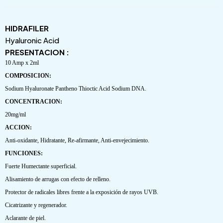
HIDRAFILER
Hyaluronic Acid
PRESENTACION :
10 Amp x 2ml
COMPOSICION:
Sodium Hyaluronate Pantheno Thioctic Acid Sodium DNA.
CONCENTRACION:
20mg/ml
ACCION:
Anti-oxidante, Hidratante, Re-afirmante, Anti-envejecimiento.
FUNCIONES:
Fuerte Humectante superficial.
Alisamiento de arrugas con efecto de relleno.
Protector de radicales libres frente a la exposición de rayos UVB.
Cicatrizante y regenerador.
Aclarante de piel.