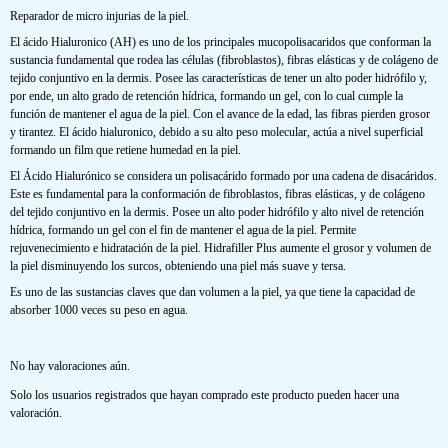
Reparador de micro injurias de la piel.
El ácido Hialuronico (AH) es uno de los principales mucopolisacaridos que conforman la
sustancia fundamental que rodea las células (fibroblastos), fibras elásticas y de colágeno de
tejido conjuntivo en la dermis. Posee las características de tener un alto poder hidrófilo y,
por ende, un alto grado de retención hídrica, formando un gel, con lo cual cumple la
función de mantener el agua de la piel. Con el avance de la edad, las fibras pierden grosor
y tirantez. El ácido hialuronico, debido a su alto peso molecular, actúa a nivel superficial
formando un film que retiene humedad en la piel.
El Ácido Hialurónico se considera un polisacárido formado por una cadena de disacáridos.
Este es fundamental para la conformación de fibroblastos, fibras elásticas, y de colágeno
del tejido conjuntivo en la dermis. Posee un alto poder hidrófilo y alto nivel de retención
hídrica, formando un gel con el fin de mantener el agua de la piel. Permite
rejuvenecimiento e hidratación de la piel. Hidrafiller Plus aumente el grosor y volumen de
la piel disminuyendo los surcos, obteniendo una piel más suave y tersa.
Es uno de las sustancias claves que dan volumen a la piel, ya que tiene la capacidad de
absorber 1000 veces su peso en agua.
No hay valoraciones aún.
Solo los usuarios registrados que hayan comprado este producto pueden hacer una
valoración.