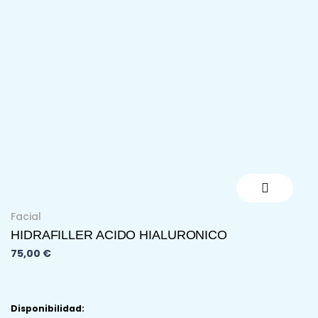
Ir
al
contenido
Facial
HIDRAFILLER ACIDO HIALURONICO
75,00
€
HIDRAFILLER
Disponibilidad: