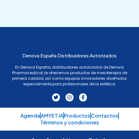
Denova España Distribuidores Autorizados
En Denova España, distribuidores autorizados de Denova
Pharmaceutical, te ofrecemos productos de mesoterapia de
primera calidad, así como equipos innovadores diseñados
especialmente para profesionales de la estética.
T
I
F
w
n
a
i
s
c
t
t
e
t
a
b
Agenda
AMYET IA
Productos
Contactos
e
g
o
Términos y condiciones
r
r
o
a
k
m
-