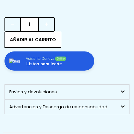
DUO
DINÁMICO
+
REGALO
AÑADIR AL CARRITO
ESPECIAL
cantidad
Asistente Denova
Online
Listos para leerte
Envíos y devoluciones
Advertencias y Descargo de responsabilidad