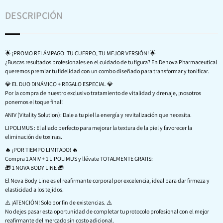
DESCRIPCIÓN
🌟 ¡PROMO RELÁMPAGO: TU CUERPO, TU MEJOR VERSIÓN! 🌟
¿Buscas resultados profesionales en el cuidado de tu figura? En Denova Pharmaceutical
queremos premiar tu fidelidad con un combo diseñado para transformar y tonificar.
💎 EL DUO DINÁMICO + REGALO ESPECIAL 💎
Por la compra de nuestro exclusivo tratamiento de vitalidad y drenaje, ¡nosotros
ponemos el toque final!
ANIV (Vitality Solution): Dale a tu piel la energía y revitalización que necesita.
LIPOLIMUS : El aliado perfecto para mejorar la textura de la piel y favorecer la
eliminación de toxinas.
🔥 ¡POR TIEMPO LIMITADO! 🔥
Compra 1 ANIV + 1 LIPOLIMUS y llévate TOTALMENTE GRATIS:
🎁 1 NOVA BODY LINE 🎁
El Nova Body Line es el reafirmante corporal por excelencia, ideal para dar firmeza y
elasticidad a los tejidos.
⚠️ ¡ATENCIÓN! Solo por fin de existencias. ⚠️
No dejes pasar esta oportunidad de completar tu protocolo profesional con el mejor
reafirmante del mercado sin costo adicional.