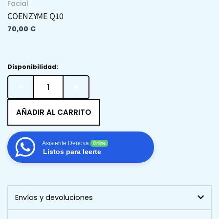
Facial
COENZYME Q10
70,00
€
Coenzyme
Disponibilidad:
Q10
cantidad
AÑADIR AL CARRITO
Asistente Denova
Online
Listos para leerte
Envíos y devoluciones