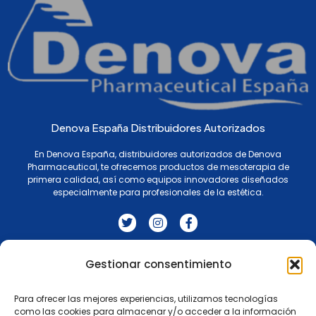
Denova España Distribuidores Autorizados
En Denova España, distribuidores autorizados de Denova
Pharmaceutical, te ofrecemos productos de mesoterapia de
primera calidad, así como equipos innovadores diseñados
especialmente para profesionales de la estética.
T
I
F
w
n
a
i
s
c
t
t
e
t
a
b
Gestionar consentimiento
Agenda
AMYET IA
Productos
Contactos
e
g
o
Términos y condiciones
r
r
o
a
k
Para ofrecer las mejores experiencias, utilizamos tecnologías
m
-
como las cookies para almacenar y/o acceder a la información