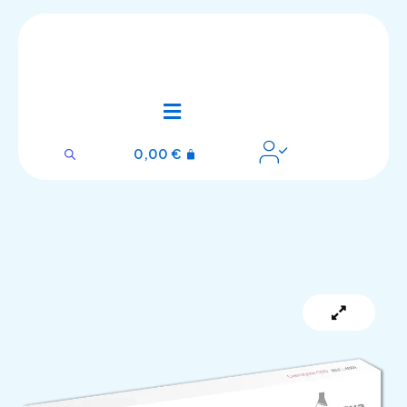
Ir
al
contenido
0,00
€