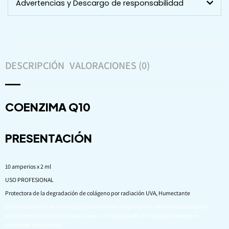
Advertencias y Descargo de responsabilidad
DESCRIPCIÓN
VALORACIONES (0)
COENZIMA Q10
PRESENTACIÓN
10 amperios x 2 ml
USO PROFESIONAL
Protectora de la degradación de colágeno por radiación UVA, Humectante
La Ubiquinona (Coenzima Q10) se denomina así porque es una enzima ubicua en
prácticamente todas las células vivas. La mayor parte de los tejidos humanos
sintetizan ubiquinona.