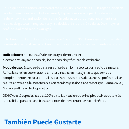
La Ubiquinona regenera el tocoferol reducido, sin la coenzima Q10 la regeneración del
tocoferol sería muy lenta. La Coenzima Q10 puede retrasar la perdida de ácido
hialurónico y la disminución de la división celular. La Ubiquinona incrementa los
niveles de glucosa minoglucanos y la velocidad de la división celular. Disminuye la
profundidad media de las arrugas.
El tratamiento diario durante 6 meses con Coenzima Q10 disminuye el tamaños de los
corneocitos hasta alcanzar un tamaño equivalente a un rejuvenecimiento de 20 años.
Indicaciones:*
Uso a través de MesoCryo, derma-roller,
electroporation, sonophoresis, iontophoresis y técnicas de cavitación.
Modo de uso:
Está creado para ser aplicado en forma tópica por medio de masaje.
Aplica la solución sobre la zona a tratar y realiza un masaje hasta que penetre
completamente. En casa lo ideal es realizar dos sesiones al día. Su uso profesional se
realiza a través de la mesoterapia con técnicas y sesiones de MesoCryo, Derma-roller,
Micro Needling o Electroporation.
DENOVA está especializada al 100% en la fabricación de principios activos de la más
alta calidad para conseguir tratamientos de mesoterapia virtual de éxito.
También Puede Gustarte