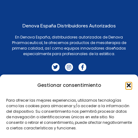
Denova España Distribuidores Autorizados
En Denova España, distribuidores autorizados de Denova
Pharmaceutical, te ofrecemos productos de mesoterapia de
primera calidad, así como equipos innovadores diseñados
especialmente para profesionales de la estética.
T
I
F
w
n
a
i
s
c
t
t
e
t
a
b
Agenda
Gestionar consentimiento
AMYET IA
Productos
Contactos
e
g
o
Términos y condiciones
r
r
o
a
k
Para ofrecer las mejores experiencias, utilizamos tecnologías
m
-
como las cookies para almacenar y/o acceder a la información
f
Suscríbete A Nuestro Boletín
del dispositivo. Su consentimiento nos permitirá procesar datos
de navegación o identificaciones únicas en este sitio. No
consentir o retirar el consentimiento, puede afectar negativamente
a ciertas características y funciones.