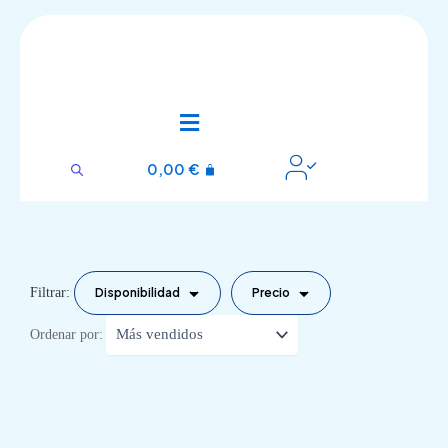
Ir
al
contenido
Cursos
0,00
€
Filtrar:
Disponibilidad
Precio
Ordenar por: